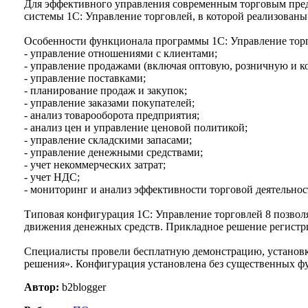
Для эффективного управления современным торговым пред
системы 1С: Управление торговлей, в которой реализован
Особенности функционала программы 1С: Управление торг
- управление отношениями с клиентами;
- управление продажами (включая оптовую, розничную и 
- управление поставками;
- планирование продаж и закупок;
- управление заказами покупателей;
- анализ товарооборота предприятия;
- анализ цен и управление ценовой политикой;
- управление складскими запасами;
- управление денежными средствами;
- учет некоммерческих затрат;
- учет НДС;
- мониторинг и анализ эффективности торговой деятельнос
Типовая конфигурация 1С: Управление торговлей 8 позволя
движения денежных средств. Прикладное решение регистри
Специалисты провели бесплатную демонстрацию, установку
решения». Конфигурация установлена без существенных ф
Автор:
b2blogger