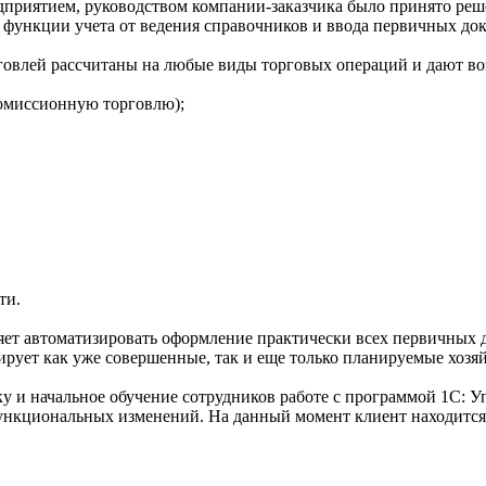
приятием, руководством компании-заказчика было принято реш
ы функции учета от ведения справочников и ввода первичных до
овлей рассчитаны на любые виды торговых операций и дают во
комиссионную торговлю);
ти.
ет автоматизировать оформление практически всех первичных д
рует как уже совершенные, так и еще только планируемые хозя
 и начальное обучение сотрудников работе с программой 1С: У
ункциональных изменений. На данный момент клиент находитс