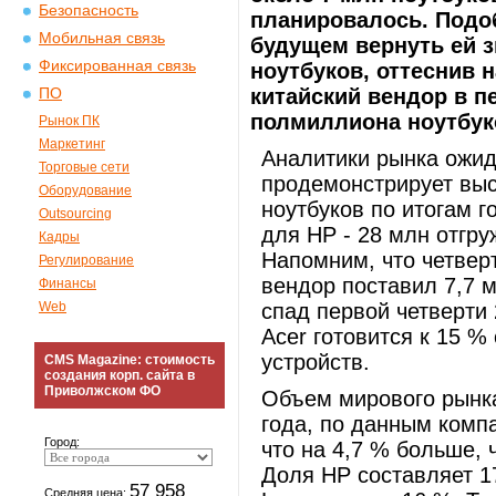
Безопасность
планировалось. Подо
Мобильная связь
будущем вернуть ей з
Фиксированная связь
ноутбуков, оттеснив 
китайский вендор в п
ПО
полмиллиона ноутбук
Рынок ПК
Маркетинг
Аналитики рынка ожида
Торговые сети
продемонстрирует вы
Оборудование
ноутбуков по итогам г
Outsourcing
для HP - 28 млн отгру
Кадры
Напомним, что четвер
Регулирование
вендор поставил 7,7 
Финансы
Web
спад первой четверти 
Acer готовится к 15 
устройств.
CMS Magazine: стоимость
создания корп. сайта в
Приволжском ФО
Объем мирового рынка
года, по данным компа
Город:
что на 4,7 % больше, 
Доля HP составляет 17
57 958
Средняя цена: