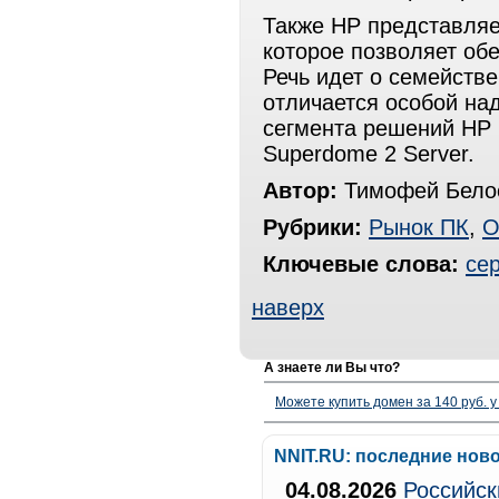
Также HP представляе
которое позволяет об
Речь идет о семействе
отличается особой на
сегмента решений HP 
Superdome 2 Server.
Автор:
Тимофей Белос
Рубрики:
Рынок ПК
,
О
Ключевые слова:
се
наверх
А знаете ли Вы что?
Можете купить домен за 140 руб. у
NNIT.RU: последние нов
04.08.2026
Российск