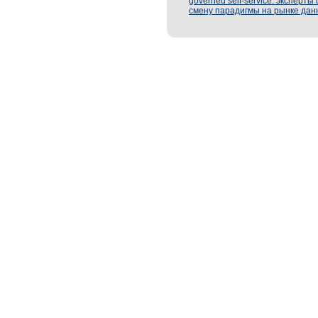
governed self-service: эксперт
смену парадигмы на рынке дан