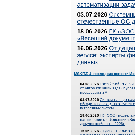
автоматизации зада
03.07.2026
Системны
отечественные ОС д
18.06.2026
ГК «ЭОС»
«Весенний документ
16.06.2026
От децен
service: эксперты 
данных
MSKIT.RU: последние новости Мо
04.08.2026
Российский RPA-рын
от автоматизации задач к упр
процессами и AI
03.07.2026
Системные програ
обсудили переход на отечеств
встроенных систем
18.06.2026
ГК «ЭОС» подвела и
партнерской конференции «Ве
документооборот – 2026»
16.06.2026
От децентрализован