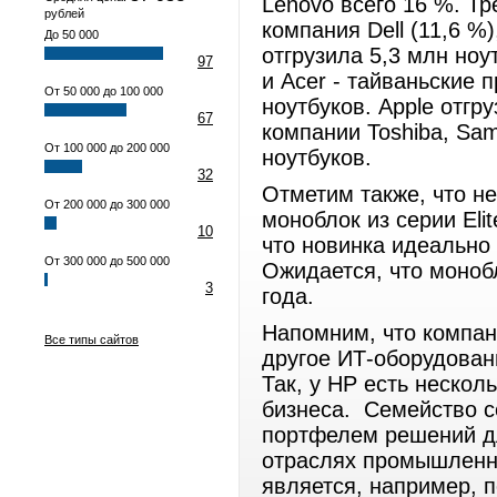
Lenovo всего 16 %. Т
рублей
компания Dell (11,6 %
До 50 000
отгрузила 5,3 млн но
97
и Acer - тайваньские 
От 50 000 до 100 000
ноутбуков. Apple отгр
67
компании Toshiba, Sam
От 100 000 до 200 000
ноутбуков.
32
Отметим также, что н
От 200 000 до 300 000
моноблок из серии Eli
10
что новинка идеально 
От 300 000 до 500 000
Ожидается, что моноб
3
года.
Напомним, что компани
Все типы сайтов
другое ИТ-оборудован
Так, у HP есть нескол
бизнеса. Семейство с
портфелем решений д
отраслях промышленно
является, например, 