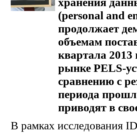
хранения данн
(personal and en
продолжает де
объемам постав
квартала 2013 
рынке PELS-ус
сравнению с р
периода прошло
приводят в сво
В рамках исследования I