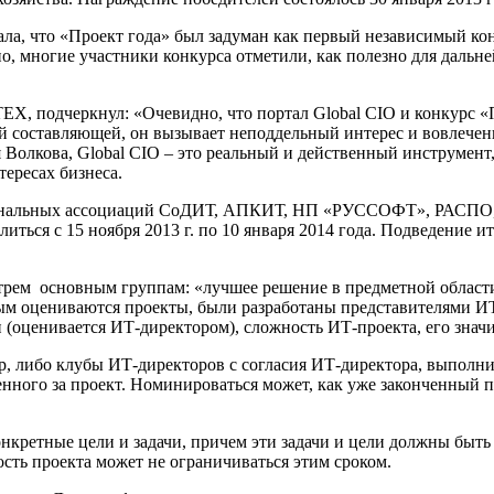
ала, что «Проект года» был задуман как первый независимый кон
о, многие участники конкурса отметили, как полезно для даль
ЕХ, подчеркнул: «Очевидно, что портал Global CIO и конкурс 
ой составляющей, он вызывает неподдельный интерес и вовлеченн
 Волкова, Global CIO – это реальный и действенный инструмент
ересах бизнеса.
сиональных ассоциаций СоДИТ, АПКИТ, НП «РУССОФТ», РАСПО,
длиться с 15 ноября 2013 г. по 10 января 2014 года. Подведение
о трем основным группам: «лучшее решение в предметной облас
рым оцениваются проекты, были разработаны представителями ИТ
 (оценивается ИТ-директором), сложность ИТ-проекта, его знач
, либо клубы ИТ-директоров с согласия ИТ-директора, выполн
енного за проект. Номинироваться может, как уже законченный п
нкретные цели и задачи, причем эти задачи и цели должны быть 
ость проекта может не ограничиваться этим сроком.