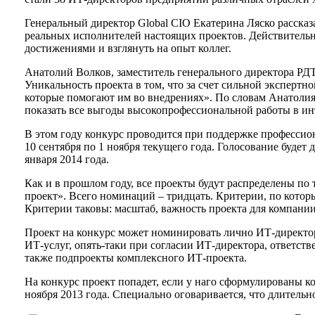
Генеральный директор Global CIO Екатерина Ляско рассказ
реальных исполнителей настоящих проектов. Действительн
достижениями и взглянуть на опыт коллег.
Анатолий Волков, заместитель генерального директора РДТ
Уникальность проекта в том, что за счет сильной экспертн
которые помогают им во внедрениях». По словам Анатолия
показать все выгоды высокопрофессиональной работы в инт
В этом году конкурс проводится при поддержке профес
10 сентября по 1 ноября текущего года. Голосование будет 
января 2014 года.
Как и в прошлом году, все проекты будут распределены п
проект». Всего номинаций – тридцать. Критерии, по кото
Критерии таковы: масштаб, важность проекта для компании
Проект на конкурс может номинировать лично ИТ-директор
ИТ-услуг, опять-таки при согласии ИТ-директора, ответств
также подпроекты комплексного ИТ-проекта.
На конкурс проект попадет, если у наго сформулированы ко
ноября 2013 года. Специально оговаривается, что длительн