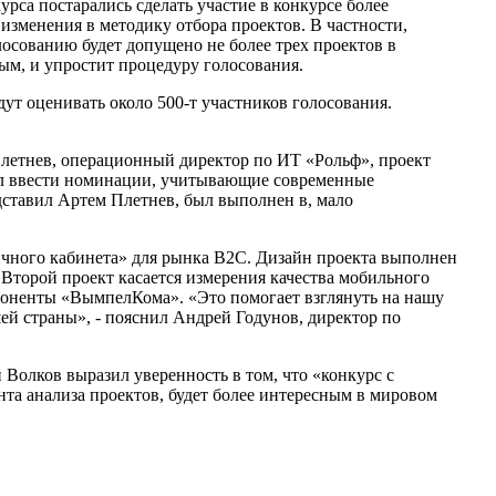
рса постарались сделать участие в конкурсе более
изменения в методику отбора проектов. В частности,
лосованию будет допущено не более трех проектов в
ым, и упростит процедуру голосования.
дут оценивать около 500-т участников голосования.
летнев, операционный директор по ИТ «Рольф», проект
ил ввести номинации, учитывающие современные
едставил Артем Плетнев, был выполнен в, мало
ичного кабинета» для рынка B2C. Дизайн проекта выполнен
Второй проект касается измерения качества мобильного
боненты «ВымпелКома». «Это помогает взглянуть на нашу
шей страны», - пояснил Андрей Годунов, директор по
 Волков выразил уверенность в том, что «конкурс с
та анализа проектов, будет более интересным в мировом