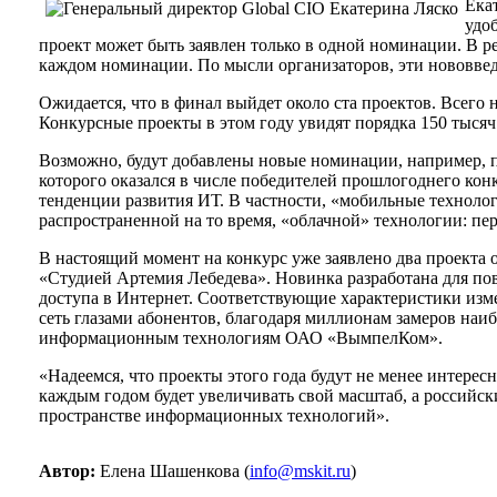
Ека
удо
проект может быть заявлен только в одной номинации. В р
каждом номинации. По мысли организаторов, эти нововвед
Ожидается, что в финал выйдет около ста проектов. Всего 
Конкурсные проекты в этом году увидят порядка 150 тысяч
Возможно, будут добавлены новые номинации, например, 
которого оказался в числе победителей прошлогоднего к
тенденции развития ИТ. В частности, «мобильные технологи
распространенной на то время, «облачной» технологии: пе
В настоящий момент на конкурс уже заявлено два проекта
«Студией Артемия Лебедева». Новинка разработана для по
доступа в Интернет. Соответствующие характеристики из
сеть глазами абонентов, благодаря миллионам замеров наиб
информационным технологиям ОАО «ВымпелКом».
«Надеемся, что проекты этого года будут не менее интере
каждым годом будет увеличивать свой масштаб, а российск
пространстве информационных технологий».
Автор:
Елена Шашенкова (
info@mskit.ru
)