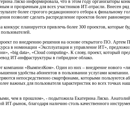
терина Ляско информировала, что в этом году организаторы конку
бным и прозрачным для всех участников ИТ-отрасли. Внесен ряд 
езультате более строгого редакционного отбора к финальному го
ения позволят сделать распределение проектов более равномерн
на конкурс планируется привлечь более 300 проектов, которые бу
 пользователей.
проект по внедрению решения на основе открытого ПО. Артем П
онкурса в номинации «Эксплуатация и управление ИТ», предлож
и», «big data», «Cloud computing». К слову, проект, который пр
ревод ИТ-инфраструктуры в гибридное облако.
 от компании «ВымпелКом». Один из них – внедрение нового «л
вышения удобства абонентов в пользовании услугами компании. 
меряются непосредственно смартфонами, которыми пользуются а
олее важных для пользователя характеристик во всех точках на
сными, чем в прошлом», - подытожила Екатерина Ляско. Анатолий
ий ИТ-рынок, благодаря наличию столь качественного инструмен