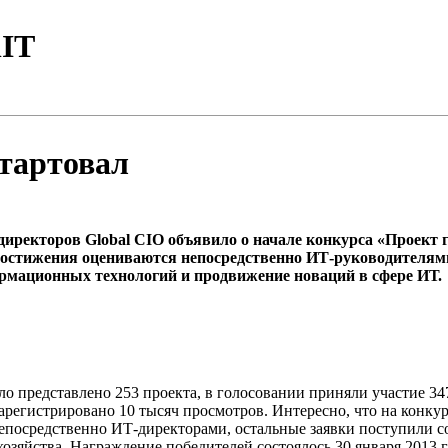
IT
стартовал
-директоров Global CIO объявило о начале конкурса «Проект г
достижения оцениваются непосредственно ИТ-руководителями
рмационных технологий и продвижение новаций в сфере ИТ.
ло представлено 253 проекта, в голосовании приняли участие 
арегистрировано 10 тысяч просмотров. Интересно, что на конкур
епосредственно ИТ-директорами, остальные заявки поступили с
озяйства. Награждение победителей состоялось 30 января 2013 г