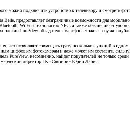
ого можно подключить устройство к телевизору и смотреть фото
a Belle, предоставляет безграничные возможности для мобильн
luetooth, Wi-Fi и технологию NFC, а также обеспечивает удобн
ологии PureView обладатель смартфона может сразу же опубликов
я, что позволяют совмещать сразу несколько функций в одном у
енным цифровым фотокамерам и даже может им составить сильн
ель PureView, несомненно, найдет покупателей не только среди
оммерческий директор ГК «Связной» Юрий Лабис.