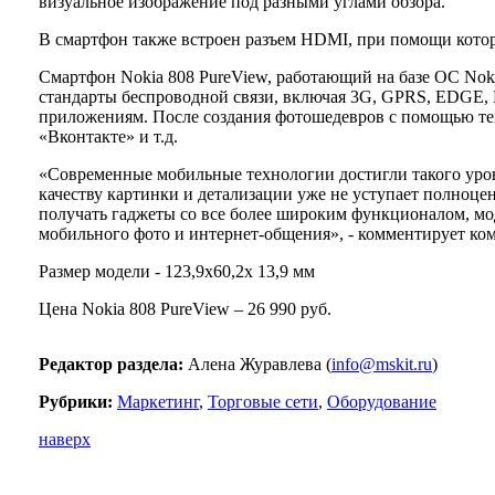
визуальное изображение под разными углами обзора.
В смартфон также встроен разъем HDMI, при помощи котор
Смартфон Nokia 808 PureView, работающий на базе ОС Noki
стандарты беспроводной связи, включая 3G, GPRS, EDGE, B
приложениям. После создания фотошедевров с помощью техн
«Вконтакте» и т.д.
«Современные мобильные технологии достигли такого уровн
качеству картинки и детализации уже не уступает полноц
получать гаджеты со все более широким функционалом, мод
мобильного фото и интернет-общения», - комментирует к
Размер модели - 123,9х60,2х 13,9 мм
Цена Nokia 808 PureView – 26 990 руб.
Редактор раздела:
Алена Журавлева (
info@mskit.ru
)
Рубрики:
Маркетинг
,
Торговые сети
,
Оборудование
наверх