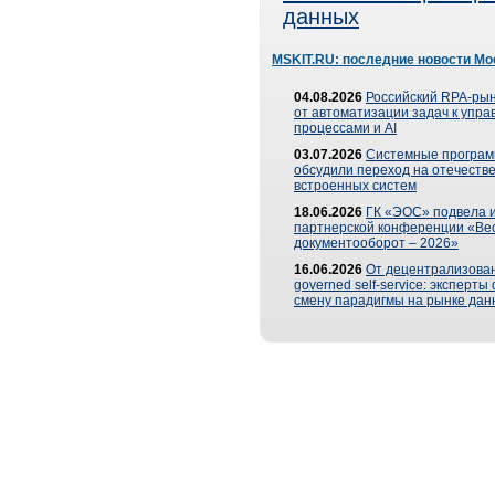
данных
MSKIT.RU: последние новости Мо
04.08.2026
Российский RPA-рын
от автоматизации задач к упр
процессами и AI
03.07.2026
Системные програ
обсудили переход на отечеств
встроенных систем
18.06.2026
ГК «ЭОС» подвела и
партнерской конференции «Ве
документооборот – 2026»
16.06.2026
От децентрализован
governed self-service: эксперт
смену парадигмы на рынке дан