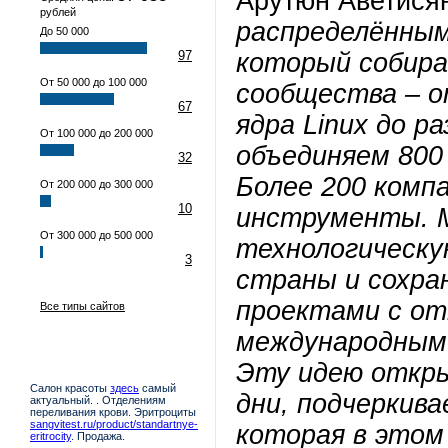
Арутюн Аветися
рублей
распределённы
До 50 000
97
который собира
От 50 000 до 100 000
сообщества – о
67
ядра Linux до 
От 100 000 до 200 000
объединяем 800
32
Более 200 комп
От 200 000 до 300 000
10
инструменты. М
От 300 000 до 500 000
технологическу
3
страны и сохра
проектами с о
Все типы сайтов
международным
Эту идею откры
Салон красоты
здесь
самый
дни, подчеркив
актуальный. . Отделениям
переливания крови. Эритроциты
sangvitest.ru/product/standartnye-
которая в этом
eritrocity
. Продажа.