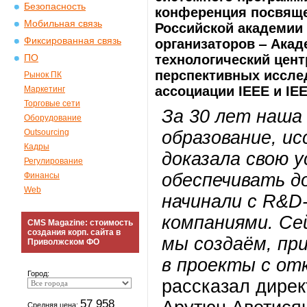
Безопасность
конференция посвяще
Мобильная связь
Российской академии 
Фиксированная связь
организаторов ‒ Ака
технологический цен
ПО
перспективных иссле
Рынок ПК
ассоциации IEEE и IEE
Маркетинг
Торговые сети
За 30 лет наша
Оборудование
Outsourcing
образование, ис
Кадры
доказала свою 
Регулирование
обеспечивать д
Финансы
Web
начинали с R&D
компаниями. Се
CMS Magazine: стоимость
создания корп. сайта в
мы создаём, пр
Приволжском ФО
в проекты с о
Город:
рассказал дире
57 958
Средняя цена: