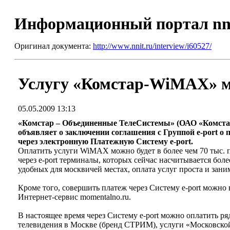
Информационный портал nn
Оригинал документа:
http://www.nnit.ru/interview/i60527/
Услугу «Комстар-WiMAX» мо
05.05.2009 13:13
«Комстар – Объединенные ТелеСистемы» (ОАО «Комста
объявляет о заключении соглашения с Группой e-port о
через электронную Платежную Систему e-port.
Оплатить услуги WiMAX можно будет в более чем 70 тыс. п
через e-port терминалы, которых сейчас насчитывается бол
удобных для москвичей местах, оплата услуг проста и зани
Кроме того, совершить платеж через Систему e-port можно
Интернет-сервис momentalno.ru.
В настоящее время через Систему e-port можно оплатить 
телевидения в Москве (бренд СТРИМ), услуги «Московской 