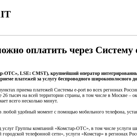
IT
жно оплатить через Систему e
р-ОТС», LSE: CMST), крупнейший оператор интегрированны
 приеме платежей за услугу беспроводного широкополосного 
унктах приема платежей Системы e-port во всех регионах России
ее 26 тысяч на всей территории страны, в том числе в Москве –
мает всего несколько минут.
 в любой удобный момент с помощью мобильного телефона, устано
ряд услуг Группы компаний «Комстар-ОТС», в том числе услуги 
городской телефонной сети», услуги «Комстар» в регионах Росс