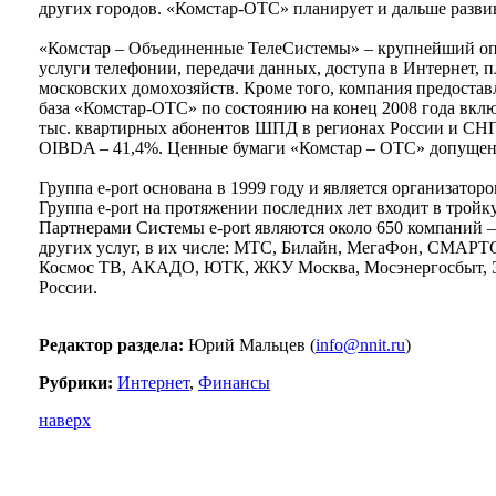
других городов. «Комстар-ОТС» планирует и дальше развив
«Комстар – Объединенные ТелеСистемы» – крупнейший опе
услуги телефонии, передачи данных, доступа в Интернет, п
московских домохозяйств. Кроме того, компания предостав
база «Комстар-ОТС» по состоянию на конец 2008 года вклю
тыс. квартирных абонентов ШПД в регионах России и СНГ.
OIBDA – 41,4%. Ценные бумаги «Комстар – ОТС» допущен
Группа e-port основана в 1999 году и является организатор
Группа e-port на протяжении последних лет входит в трой
Партнерами Системы e-port являются около 650 компаний
других услуг, в их числе: МТС, Билайн, МегаФон, СМАРТ
Космос ТВ, АКАДО, ЮТК, ЖКУ Москва, Мосэнергосбыт, ЭР-Т
России.
Редактор раздела:
Юрий Мальцев (
info@nnit.ru
)
Рубрики:
Интернет
,
Финансы
наверх