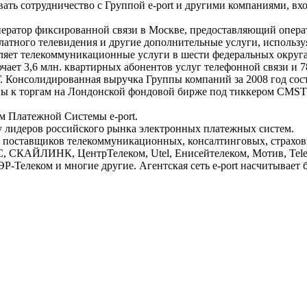
ать сотрудничество с Группой e-port и другими компаниями, вхо
ратор фиксированной связи в Москве, предоставляющий опера
латного телевидения и другие дополнительные услуги, использу
ляет телекоммуникационные услуги в шести федеральных округа
чает 3,6 млн. квартирных абонентов услуг телефонной связи и 
 Консолидированная выручка Группы компаний за 2008 год соста
ы к торгам на Лондонской фондовой бирже под тиккером CMST
ом Платежной Системы e-port.
ку лидеров российского рынка электронных платежных систем.
 – поставщиков телекоммуникационных, консалтинговых, страхо
С, СКАЙЛИНК, ЦентрТелеком, Utel, Енисейтелеком, Мотив, Tel
елеком и многие другие. Агентская сеть e-port насчитывает бо