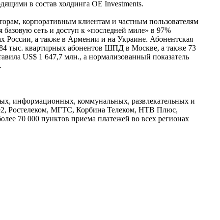
дящими в состав холдинга OE Investments.
торам, корпоративным клиентам и частным пользователям
я базовую сеть и доступ к «последней миле» в 97%
х России, а также в Армении и на Украине. Абонентская
784 тыс. квартирных абонентов ШПД в Москве, а также 73
вила US$ 1 647,7 млн., а нормализованный показатель
.
вых, информационных, коммунальных, развлекательных и
e2, Ростелеком, МГТС, Корбина Телеком, НТВ Плюс,
лее 70 000 пунктов приема платежей во всех регионах