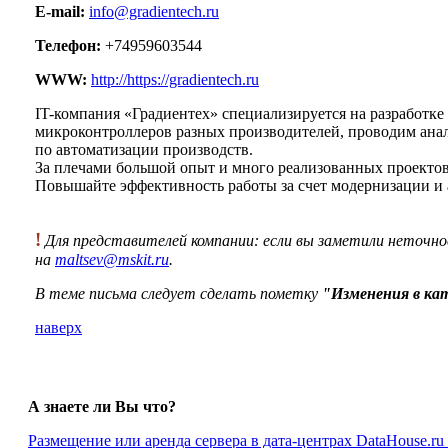
E-mail:
info@gradientech.ru
Телефон:
+74959603544
WWW:
http://https://gradientech.ru
IT-компания «Градиентех» специализируется на разработ
микроконтроллеров разных производителей, проводим анал
по автоматизации производств.
За плечами большой опыт и много реализованных проектов
Повышайте эффективность работы за счет модернизации и 
!
Для представителей компании: если вы заметили неточно
на
maltsev@mskit.ru
.
В теме письма следует сделать пометку
"Изменения в ка
наверх
А знаете ли Вы что?
Размещение или аренда сервера в дата-центрах DataHouse