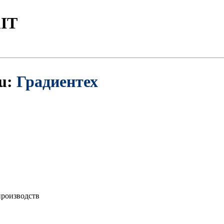
IT
ru:
Градиентех
производств